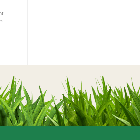
nt
es