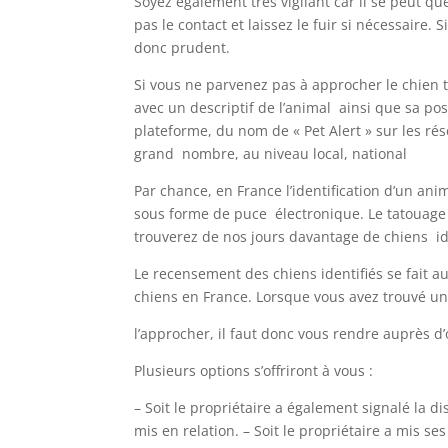
Soyez également très vigilant car il se peut q
pas le contact et laissez le fuir si nécessaire. 
donc prudent.
Si vous ne parvenez pas à approcher le chien 
avec un descriptif de l’animal ainsi que sa pos
plateforme, du nom de « Pet Alert » sur les ré
grand nombre, au niveau local, national
Par chance, en France l’identification d’un ani
sous forme de puce électronique. Le tatouage se
trouverez de nos jours davantage de chiens id
Le recensement des chiens identifiés se fait au
chiens en France. Lorsque vous avez trouvé un
l’approcher, il faut donc vous rendre auprès
Plusieurs options s’offriront à vous :
– Soit le propriétaire a également signalé la d
mis en relation. – Soit le propriétaire a mis se