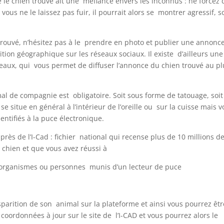
ue le chien trouvé ait une méfiance envers les inconnus : ne forcez
Si vous ne le laissez pas fuir, il pourrait alors se montrer agressif, 
trouvé, n’hésitez pas à le prendre en photo et publier une annonce
ition géographique sur les réseaux sociaux. Il existe d’ailleurs une
seaux, qui vous permet de diffuser l’annonce du chien trouvé au pl
mal de compagnie est obligatoire. Soit sous forme de tatouage, soit
 situe en général à l’intérieur de l’oreille ou sur la cuisse mais 
entifiés à la puce électronique.
près de l’I-Cad : fichier national qui recense plus de 10 millions d
 chien et que vous avez réussi à
 d’organismes ou personnes munis d’un lecteur de puce
isparition de son animal sur la plateforme et ainsi vous pourrez êtr
s coordonnées à jour sur le site de l’I-CAD et vous pourrez alors le