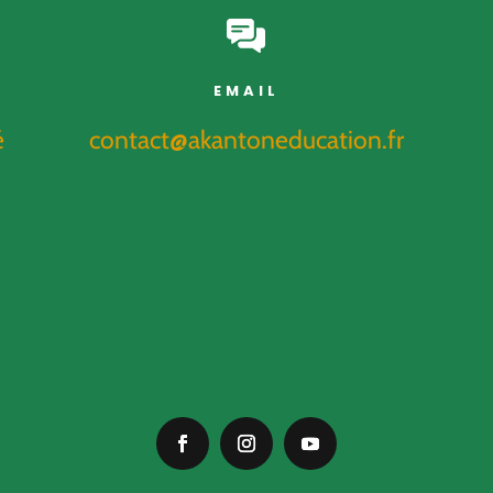
EMAIL
é
contact@akantoneducation.fr