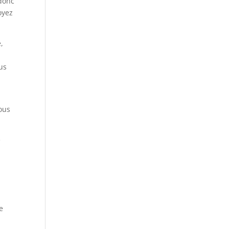
 donc
soyez
,
us
vous
e
e