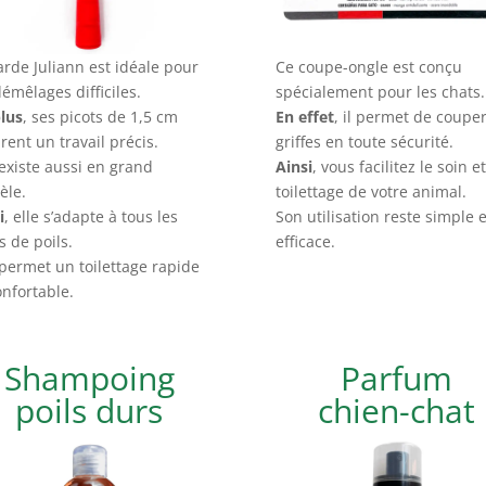
arde Juliann est idéale pour
Ce coupe-ongle est conçu
démêlages difficiles.
spécialement pour les chats.
lus
, ses picots de 1,5 cm
En effet
, il permet de couper
rent un travail précis.
griffes en toute sécurité.
 existe aussi en grand
Ainsi
, vous facilitez le soin et
èle.
toilettage de votre animal.
i
, elle s’adapte à tous les
Son utilisation reste simple e
s de poils.
efficace.
 permet un toilettage rapide
onfortable.
Shampoing
Parfum
poils durs
chien-chat