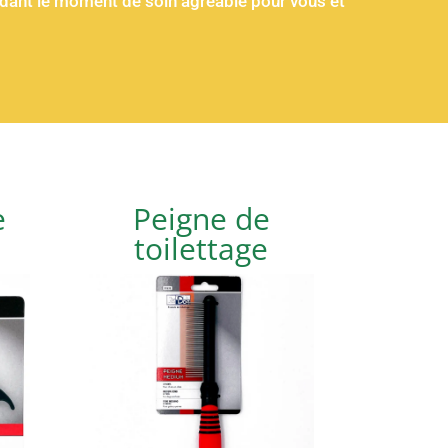
endant le moment de soin agréable pour vous et
e
Peigne de
toilettage