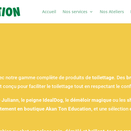
Accueil
Nos services
Nos Ateliers
avec notre gamme complète de produits de
toilettage
. Des
b
 conçu pour faciliter le toilettage tout en respectant le conf
 Juliann
, le
peigne IdealDog
, le
démêloir magique
ou les
s
ctement en boutique Akan Ton Education
, et une sélectio