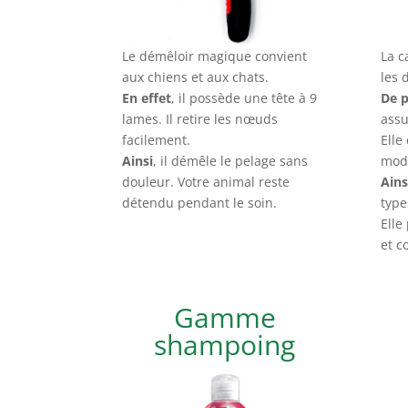
Le démêloir magique convient
La c
aux chiens et aux chats.
les 
En effet
, il possède une tête à 9
De p
lames. Il retire les nœuds
assu
facilement.
Elle
Ainsi
, il démêle le pelage sans
mod
douleur. Votre animal reste
Ains
détendu pendant le soin.
type
Elle
et c
Gamme
shampoing