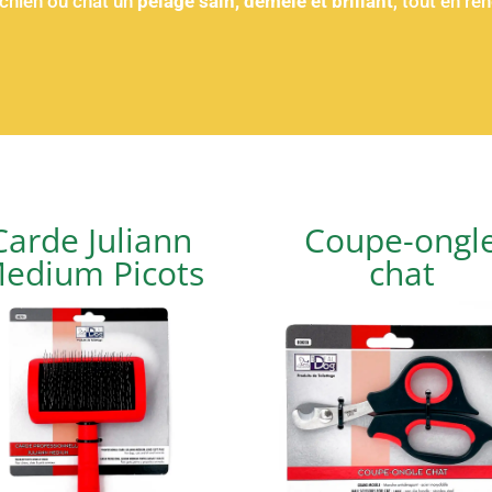
 chien ou chat un
pelage sain, démêlé et brillant
, tout en r
Carde Juliann
Coupe-ongl
edium Picots
chat