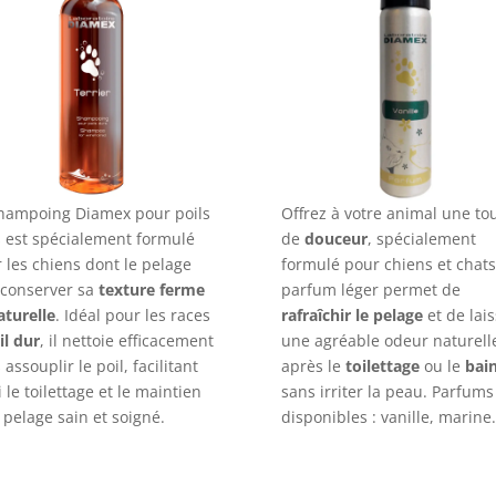
hampoing Diamex pour poils
Offrez à votre animal une to
 est spécialement formulé
de
douceur
, spécialement
 les chiens dont le pelage
formulé pour chiens et chats
 conserver sa
texture ferme
parfum léger permet de
aturelle
. Idéal pour les races
rafraîchir le pelage
et de lais
il dur
, il nettoie efficacement
une agréable odeur naturell
 assouplir le poil, facilitant
après le
toilettage
ou le
bai
i le toilettage et le maintien
sans irriter la peau. Parfums
 pelage sain et soigné.
disponibles : vanille, marine.