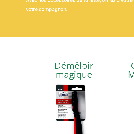
Avec nos accessoires de toilette, offrez à votre
votre compagnon.
Démêloir
magique
M