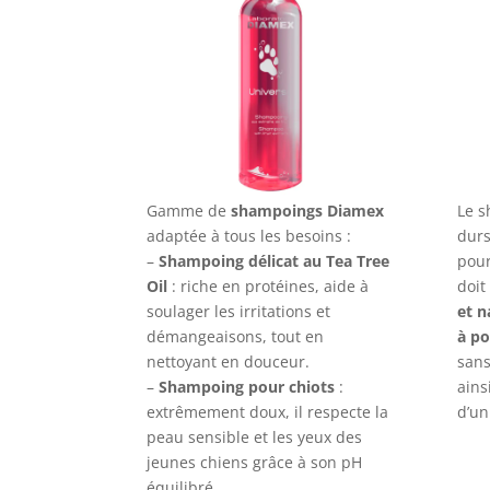
Gamme de
shampoings Diamex
Le s
adaptée à tous les besoins :
durs
–
Shampoing délicat au Tea Tree
pour
Oil
: riche en protéines, aide à
doit
soulager les irritations et
et n
démangeaisons, tout en
à po
nettoyant en douceur.
sans
–
Shampoing pour chiots
:
ains
extrêmement doux, il respecte la
d’un
peau sensible et les yeux des
jeunes chiens grâce à son pH
équilibré.