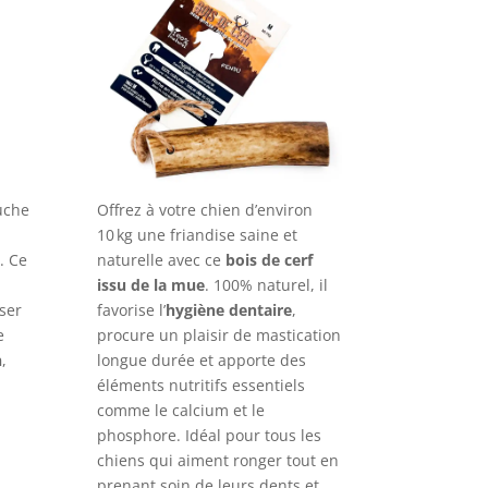
uche
Offrez à votre chien d’environ
10 kg une friandise saine et
. Ce
naturelle avec ce
bois de cerf
issu de la mue
. 100% naturel, il
ser
favorise l’
hygiène dentaire
,
e
procure un plaisir de mastication
n
,
longue durée et apporte des
éléments nutritifs essentiels
comme le calcium et le
phosphore. Idéal pour tous les
chiens qui aiment ronger tout en
prenant soin de leurs dents et